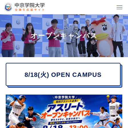
グ
本
ロ
フ
ロ
文
ー
ッ
ー
へ
カ
タ
オープンキャンパス
バ
ル
ー
ル
ナ
へ
ナ
ビ
ビ
ゲ
8/18(火) OPEN CAMPUS
ゲ
ー
ー
シ
シ
ョ
ョ
ン
ン
へ
へ