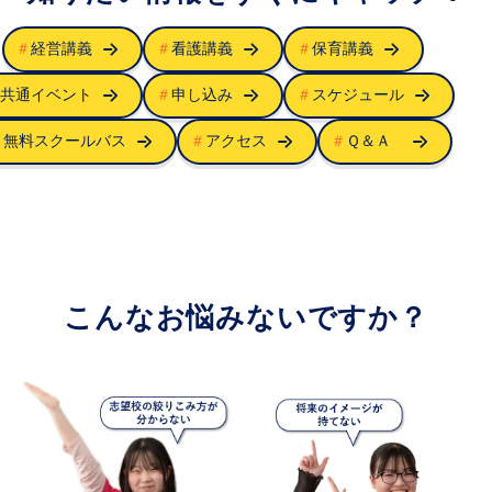
＃
経営講義
＃
看護講義
＃
保育講義
＃
共通イベント
＃
申し込み
＃
スケジュール
＃
無料スクールバス
＃
アクセス
＃
Ｑ＆Ａ
こんなお悩みないですか？