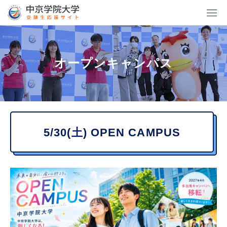
グ
本
ロ
フ
ロ
文
ー
ッ
ー
へ
カ
タ
オープンキャンパス
バ
ル
ー
ル
ナ
へ
ナ
ビ
ビ
ゲ
5/30(土) OPEN CAMPUS
ゲ
ー
ー
シ
シ
ョ
ョ
ン
ン
へ
へ