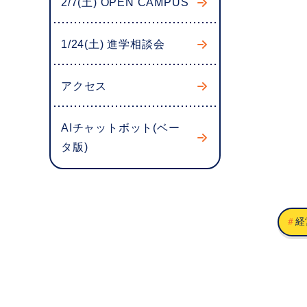
2/7(土) OPEN CAMPUS
1/24(土) 進学相談会
アクセス
AIチャットボット(ベー
タ版)
＃