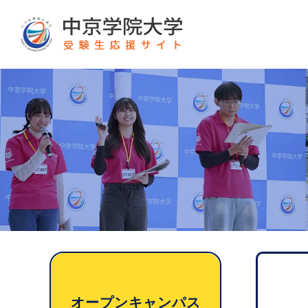
グ
本
ロ
フ
ロ
文
ー
ッ
ー
へ
カ
タ
バ
ル
ー
ル
ナ
へ
ナ
ビ
ビ
ゲ
ゲ
ー
ー
シ
シ
ョ
ョ
ン
ン
へ
オープンキャンパス