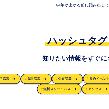
学年が上がる前に踏み出し
ハッシュタグ
知りたい情報をすぐに
経営講義
＃
看護講義
＃
保育講義
＃
共通イベ
＃
無料スクールバス
＃
アクセス