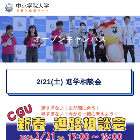
グ
本
ロ
フ
ロ
文
ー
ッ
ー
へ
カ
タ
オープンキャンパス
バ
ル
ー
ル
ナ
へ
ナ
ビ
ビ
ゲ
2/21(土) 進学相談会
ゲ
ー
ー
シ
シ
ョ
ョ
ン
ン
へ
へ