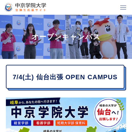
グ
本
ロ
フ
ロ
文
ー
ッ
ー
へ
カ
タ
オープンキャンパス
バ
ル
ー
ル
ナ
へ
ナ
ビ
ビ
ゲ
7/4(土) 仙台出張 OPEN CAMPUS
ゲ
ー
ー
シ
シ
ョ
ョ
ン
ン
へ
へ