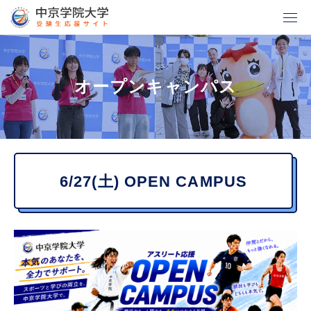
グ
本
ロ
フ
ロ
文
ー
ッ
ー
へ
カ
タ
オープンキャンパス
バ
ル
ー
ル
ナ
へ
ナ
ビ
ビ
ゲ
6/27(土) OPEN CAMPUS
ゲ
ー
ー
シ
シ
ョ
ョ
ン
ン
へ
へ