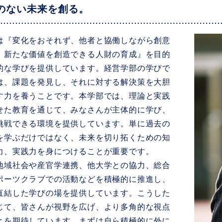
のない未来を創る。
『変化をおそれず、他者と協働しながら創意
、新たな価値を創造できる人財の育成』を目的
的な学びを提供しています。経営学部の学びで
は、課題を発見し、それに対する解決策を大胆
す力を養うことです。本学部では、理論と実践
せた教育を通じて、みなさんが主体的に学び、
挑戦できる環境を提供しています。単に過去の
を学ぶだけではなく、未来を切り拓くための知
力、実践力を身につけることが重要です。
域社会や産官学連携、他大学との協力、総合
ポーツクラブでの活動などを積極的に推進し、
直結した学びの場を提供しています。こうした
じて、皆さんが視野を広げ、より多角的な視点
とを期待しています。まずは自ら積極的に外に