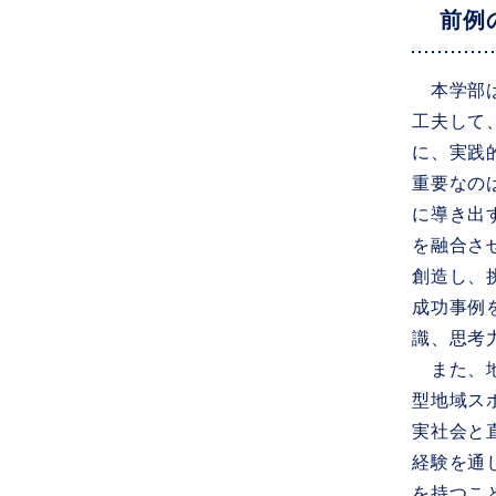
前例
本学部は
工夫して
に、実践
重要なの
に導き出
を融合さ
創造し、
成功事例
識、思考
また、地
型地域ス
実社会と
経験を通
を持つこ