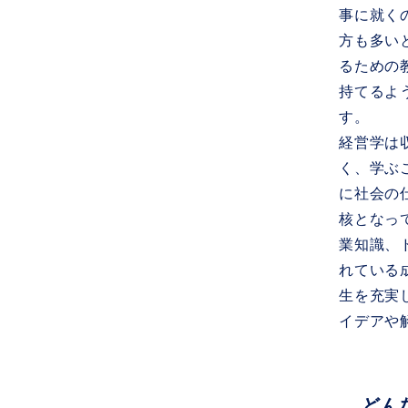
事に就く
方も多い
るための
持てるよ
す。
経営学は
く、学ぶ
に社会の
核となっ
業知識、
れている
生を充実
イデアや
どん