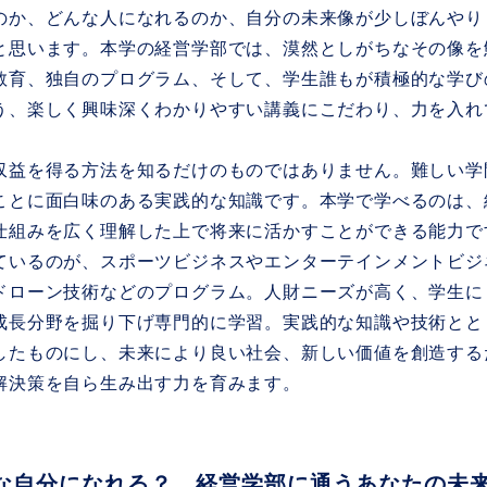
のか、どんな人になれるのか、自分の未来像が少しぼんやり
と思います。本学の経営学部では、漠然としがちなその像を
教育、独自のプログラム、そして、学生誰もが積極的な学び
う、楽しく興味深くわかりやすい講義にこだわり、力を入れ
収益を得る方法を知るだけのものではありません。難しい学
ことに面白味のある実践的な知識です。本学で学べるのは、
仕組みを広く理解した上で将来に活かすことができる能力で
ているのが、スポーツビジネスやエンターテインメントビジ
ドローン技術などのプログラム。人財ニーズが高く、学生に
成長分野を掘り下げ専門的に学習。実践的な知識や技術とと
したものにし、未来により良い社会、新しい価値を創造する
解決策を自ら生み出す力を育みます。
な自分になれる？ 経営学部に通うあなたの未