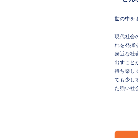
世の中を
現代社会
れを発揮
身近な社
出すこと
持ち楽し
ても少し
た強い社