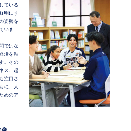
している
鮮明にす
の姿勢を
ていま
問ではな
経済を軸
す。その
ネス、起
も注目さ
もに、人
ためのア
来像