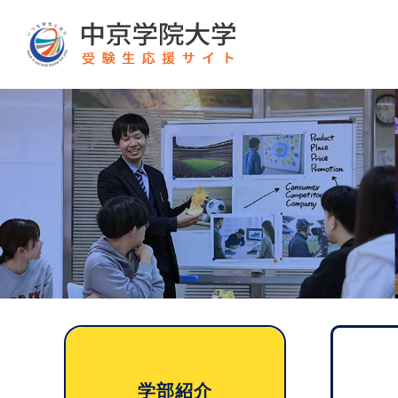
グ
本
ロ
フ
ロ
文
ー
ッ
ー
へ
カ
タ
バ
ル
ー
ル
ナ
へ
ナ
ビ
ビ
ゲ
ゲ
ー
ー
シ
シ
ョ
ョ
ン
ン
へ
学部紹介